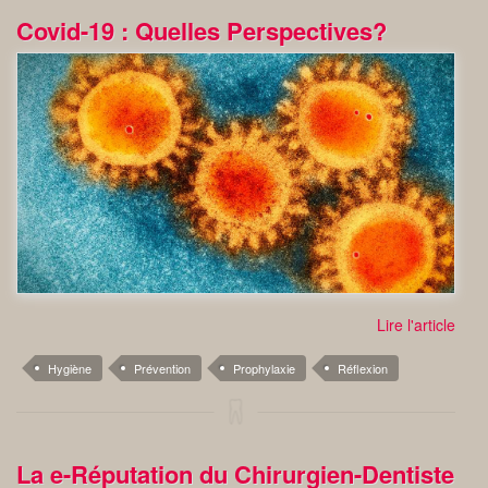
Covid-19 : Quelles Perspectives?
Lire l'article
Hygiène
Prévention
Prophylaxie
Réflexion
La e-Réputation du Chirurgien-Dentiste