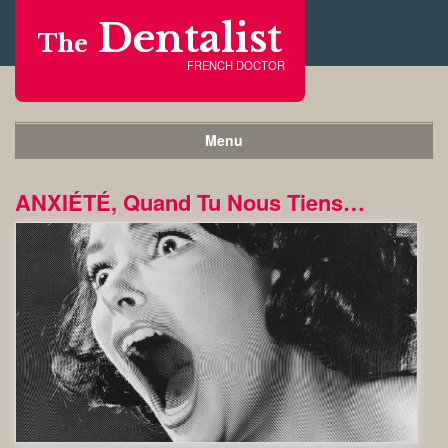
Dentalist
The
FRENCH DOCTOR
Menu
ANXIÉTÉ, Quand Tu Nous Tiens…