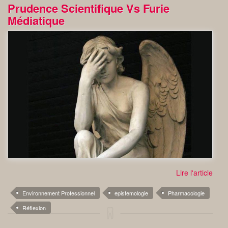
Prudence Scientifique Vs Furie
Médiatique
Lire l'article
Environnement Professionnel
epistemologie
Pharmacologie
Réflexion