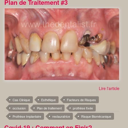
Plan de Traitement #3
Lire l'article
Cas Clinique
Esthétique
Facteurs de Risques
occlusion
Plan de traitement
prothèse fixée
Prothèse Implantaire
restauratrice
Risque Biomécanique
Covid-19 : Comment en Finir?