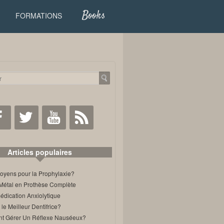
Books
FORMATIONS
Facebook
Twitter
Youtube
RSS
Articles populaires
oyens pour la Prophylaxie?
Métal en Prothèse Complète
édication Anxiolytique
 le Meilleur Dentifrice?
 Gérer Un Réflexe Nauséeux?