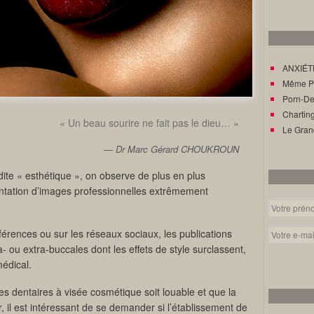
ANXIÉTÉ
Même Pat
Porn-Den
Charting
« Un beau sourire ne fait pas le dieu… »
Le Gran
Dr Marc Gérard CHOUKROUN
 dite « esthétique », on observe de plus en plus
ntation d’images professionnelles extrêmement
férences ou sur les réseaux sociaux, les publications
- ou extra-buccales dont les effets de style surclassent,
médical.
es dentaires à visée cosmétique soit louable et que la
 il est intéressant de se demander si l’établissement de