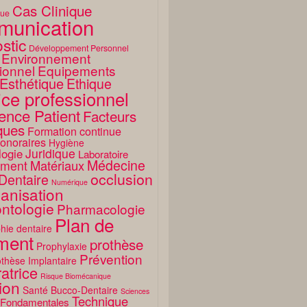
Cas Clinique
que
unication
stic
Développement Personnel
Environnement
ionnel
Equipements
Esthétique
Ethique
ice professionnel
ence Patient
Facteurs
ques
Formation continue
onoraires
Hygiène
Juridique
logie
Laboratoire
Médecine
Matériaux
ment
occlusion
Dentaire
Numérique
anisation
ntologie
Pharmacologie
Plan de
hie dentaire
ement
prothèse
Prophylaxie
Prévention
thèse Implantaire
atrice
Risque Biomécanique
ion
Santé Bucco-Dentaire
Sciences
Technique
 Fondamentales