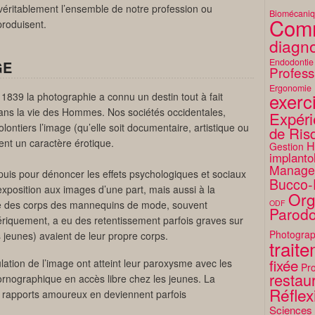
 véritablement l’ensemble de notre profession ou
Biomécani
Comm
produisent.
diagno
Endodontie
GE
Profess
Ergonomie
exerc
1839 la photographie a connu un destin tout à fait
ans la vie des Hommes. Nos sociétés occidentales,
Expéri
olontiers l’image (qu’elle soit documentaire, artistique ou
de Ris
vent un caractère érotique.
H
Gestion
implanto
Manage
uis pour dénoncer les effets psychologiques et sociaux
Bucco-
exposition aux images d’une part, mais aussi à la
Org
ge des corps des mannequins de mode, souvent
ODF
Parodo
iquement, a eu des retentissement parfois graves sur
Photograp
s jeunes) avaient de leur propre corps.
trait
fixée
lation de l’image ont atteint leur paroxysme avec les
Pro
restaur
ornographique en accès libre chez les jeunes. La
Réflex
rs rapports amoureux en deviennent parfois
Sciences