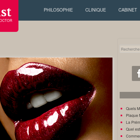
st
PHILOSOPHIE
CLINIQUE
CABINET
DOCTOR
Quels M
Plaque 
La Prém
Quel est
Comment