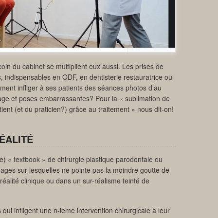
oin du cabinet se multiplient eux aussi. Les prises de
s, indispensables en ODF, en dentisterie restauratrice ou
ment infliger à ses patients des séances photos d’au
ge et poses embarrassantes? Pour la « sublimation de
tient (et du praticien?) grâce au traitement » nous dit-on!
ÉALITÉ
e) « textbook » de chirurgie plastique parodontale ou
mages sur lesquelles ne pointe pas la moindre goutte de
alité clinique ou dans un sur-réalisme teinté de
 qui infligent une n-ième intervention chirurgicale à leur