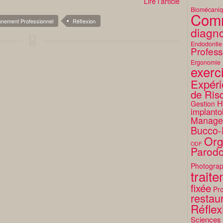
Lire l’article
Biomécani
Comm
nnement Professionnel
Réflexion
diagno
Endodontie
Profess
Ergonomie
exerc
Expéri
de Ris
H
Gestion
implanto
Manage
Bucco-
Org
ODF
Parodo
Photograp
trait
fixée
Pro
restaur
Réflex
Sciences