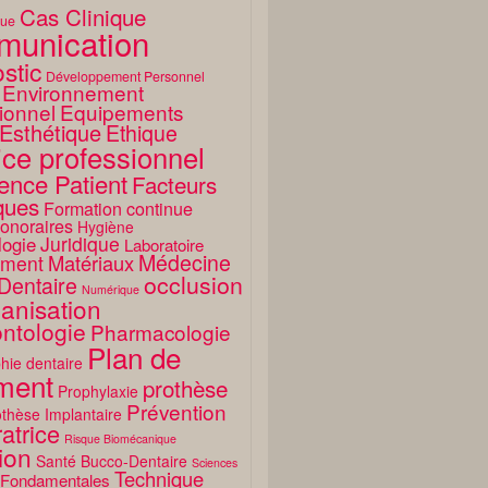
Cas Clinique
que
unication
stic
Développement Personnel
Environnement
ionnel
Equipements
Esthétique
Ethique
ice professionnel
ence Patient
Facteurs
ques
Formation continue
onoraires
Hygiène
Juridique
logie
Laboratoire
Médecine
Matériaux
ment
occlusion
Dentaire
Numérique
anisation
ntologie
Pharmacologie
Plan de
hie dentaire
ement
prothèse
Prophylaxie
Prévention
thèse Implantaire
atrice
Risque Biomécanique
ion
Santé Bucco-Dentaire
Sciences
Technique
 Fondamentales