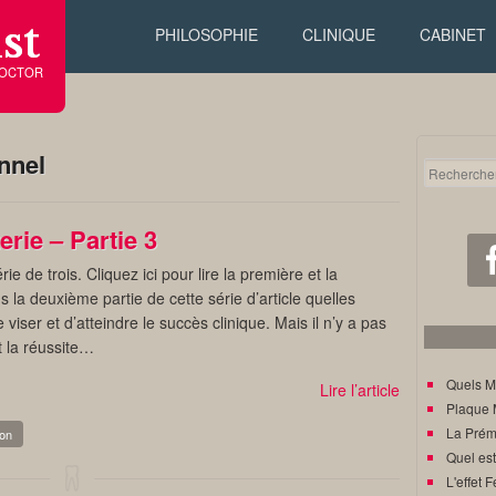
st
PHILOSOPHIE
CLINIQUE
CABINET
DOCTOR
nnel
erie – Partie 3
rie de trois. Cliquez ici pour lire la première et la
la deuxième partie de cette série d’article quelles
viser et d’atteindre le succès clinique. Mais il n’y a pas
t la réussite…
Quels M
Lire l’article
Plaque 
La Prém
ion
Quel est
L'effet F