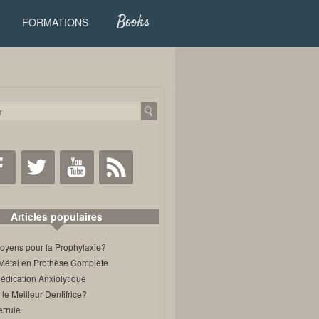
Books
FORMATIONS
Facebook
Twitter
Youtube
RSS
Articles populaires
oyens pour la Prophylaxie?
Métal en Prothèse Complète
édication Anxiolytique
 le Meilleur Dentifrice?
errule