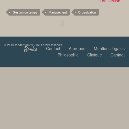
Lire l’article
Gestion du temps
Management
Organisation
© 2013 thedentalist.fr - Tous droits réservés
Books
Contact
A propos
Mentions légales
Philosophie
Clinique
Cabinet