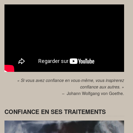
« Si vous avez confiance en vous-même, vous inspirerez
confiance aux autres. »
– Johann Wolfgang von Goethe.
CONFIANCE EN SES TRAITEMENTS