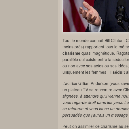
Tout le monde connaît Bill Clinton. 
moins près) rapportent tous le mê
charisme
quasi magnétique. Ragots m
parallèle qui existe entre la séductio
ou non avec ses actes ou ses idées,
uniquement les femmes : il
séduit 
L’actrice Gillian Anderson (vous save
un plateau TV sa rencontre avec Cl
alignées, à attendre qu’il vienne nous
vous regarde droit dans les yeux. Lor
se retourne et vous lance un dernier 
persuadée que j’aurais un message d
Peut-on assimiler ce charisme au seul