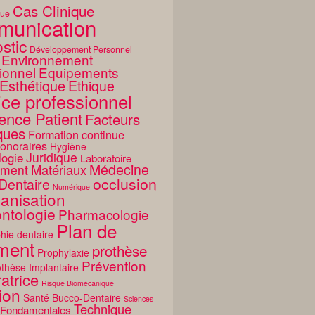
Cas Clinique
que
unication
stic
Développement Personnel
Environnement
ionnel
Equipements
Esthétique
Ethique
ice professionnel
ence Patient
Facteurs
ques
Formation continue
onoraires
Hygiène
Juridique
logie
Laboratoire
Médecine
Matériaux
ment
occlusion
Dentaire
Numérique
anisation
ntologie
Pharmacologie
Plan de
hie dentaire
ement
prothèse
Prophylaxie
Prévention
thèse Implantaire
atrice
Risque Biomécanique
ion
Santé Bucco-Dentaire
Sciences
Technique
 Fondamentales