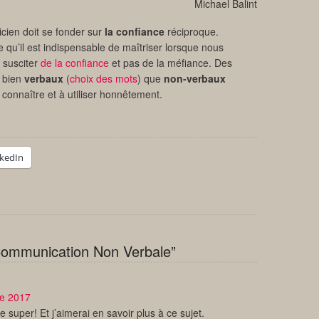
Michael Balint
icien doit se fonder sur
la confiance
réciproque.
qu’il est indispensable de maîtriser lorsque nous
 susciter
de la confiance
et pas de la méfiance. Des
 bien
verbaux
(
choix des mots
) que
non-verbaux
 connaître et à utiliser honnêtement.
nkedIn
Communication Non Verbale”
e 2017
le super! Et j’aimerai en savoir plus à ce sujet.