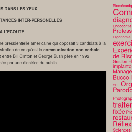
Biomécani
Comm
NS DANS LES YEUX
diagno
ISTANCES INTER-PERSONELLES
Endodontie
Profess
 A L’ECOUTE
Ergonomie
exerc
e présidentielle américaine qui opposait 3 candidats à la
Expéri
tration de ce qu’est la
communication non verbale
.
de Ris
 entre Bill Clinton et George Bush père en 1992
H
Gestion
sée par une électrice du public.
implanto
Manage
Bucco-
Org
ODF
Parodo
Photograp
trait
fixée
Pro
restaur
Réflex
Sciences