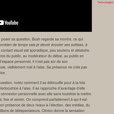
Technologies
a poser sa question, Bush regarde sa montre, ce qui
ombien de temps vais-je devoir écouter ses sottises, à
contact visuel est sporadique, peu soutenu et aléatoire.
emme du public, au modérateur du débat, au public en
espace personnel, il n’est pas sûr de son
cule, visiblement mal à l’aise. Sa présence ne crée pas
ice.
uestion, notez comment il se débrouille pour à la fois
erlocutrice à l’aise. Il se rapproche d’avantage d’elle
ne connexion personnelle avec elle sans toutefois la mettre
air, fixe et serein. On comprend parfaitement à qui il est
it en présence de deux rivaux à l’élection, des médias, du
illions de téléspectateurs, Clinton donne la sensation