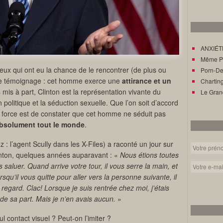
ANXIÉTÉ
Même Pat
Ceux qui ont eu la chance de le rencontrer (de plus ou
Porn-Den
me témoignage : cet homme exerce une
attirance et un
Charting
is à part, Clinton est la représentation vivante du
Le Gran
n politique et la séduction sexuelle. Que l’on soit d’accord
 force est de constater que cet homme ne séduit pas
absolument tout le monde
.
z : l’agent Scully dans les X-Files) a raconté un jour sur
inton, quelques années auparavant : «
Nous étions toutes
 saluer. Quand arrive votre tour, il vous serre la main, et
squ’il vous quitte pour aller vers la personne suivante, il
regard. Clac! Lorsque je suis rentrée chez moi, j’étais
e sa part. Mais je n’en avais aucun.
»
 contact visuel ? Peut-on l’imiter ?