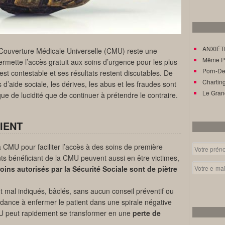
ANXIÉTÉ
 Couverture Médicale Universelle (CMU) reste une
Même Pat
rmette l’accès gratuit aux soins d’urgence pour les plus
Porn-Den
est contestable et ses résultats restent discutables. De
Charting
d’aide sociale, les dérives, les abus et les fraudes sont
Le Gran
e de lucidité que de continuer à prétendre le contraire.
IENT
a CMU pour faciliter l’accès à des soins de première
ts bénéficiant de la CMU peuvent aussi en être victimes,
soins autorisés par la Sécurité Sociale sont de piètre
nt mal indiqués, bâclés, sans aucun conseil préventif ou
dance à enfermer le patient dans une spirale négative
MU peut rapidement se transformer en une
perte de