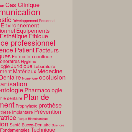
Cas Clinique
que
unication
stic
Développement Personnel
Environnement
ionnel
Equipements
Esthétique
Ethique
ice professionnel
ence Patient
Facteurs
ques
Formation continue
onoraires
Hygiène
Juridique
logie
Laboratoire
Médecine
Matériaux
ment
occlusion
Dentaire
Numérique
anisation
ntologie
Pharmacologie
Plan de
hie dentaire
ement
prothèse
Prophylaxie
Prévention
thèse Implantaire
atrice
Risque Biomécanique
ion
Santé Bucco-Dentaire
Sciences
Technique
 Fondamentales