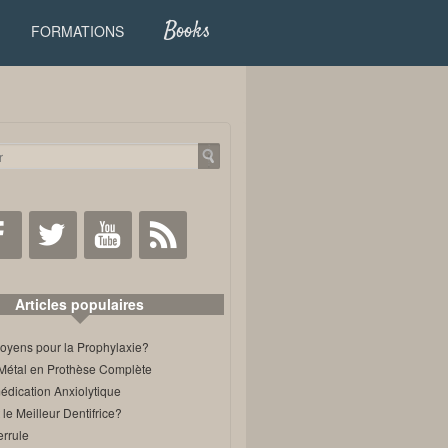
Books
FORMATIONS
Facebook
Twitter
Youtube
RSS
Articles populaires
oyens pour la Prophylaxie?
Métal en Prothèse Complète
édication Anxiolytique
 le Meilleur Dentifrice?
errule