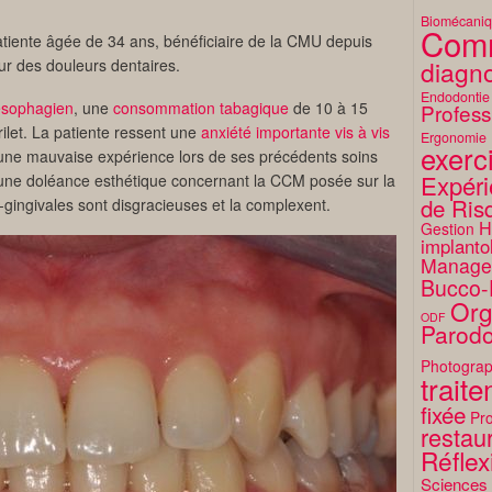
Biomécani
Comm
atiente âgée de 34 ans, bénéficiaire de la CMU depuis
ur des douleurs dentaires.
diagno
Endodontie
oesophagien
, une
consommation tabagique
de 10 à 15
Profess
érilet. La patiente ressent une
anxiété importante vis à vis
Ergonomie
exerc
une mauvaise expérience lors de ses précédents soins
Expéri
 une doléance esthétique concernant la CCM posée sur la
de Ris
a-gingivales sont disgracieuses et la complexent.
H
Gestion
implanto
Manage
Bucco-
Org
ODF
Parodo
Photograp
trait
fixée
Pro
restaur
Réflex
Sciences