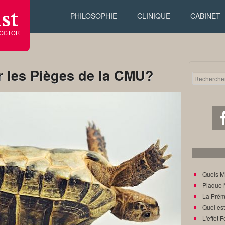
st
PHILOSOPHIE
CLINIQUE
CABINET
DOCTOR
 les Pièges de la CMU?
Quels M
Plaque 
La Prém
Quel est
L'effet F