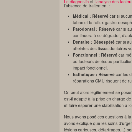
Le diagnostic
et
l’analyse des facteu
l’absence de traitement :
Médical : Réservé
car si aucun
tabac et le reflux gastro-oesoph
Parodontal : Réservé
car si au
continuera à se dégrader, d’auta
Dentaire : Désespéré
car si au
atteintes des tissus dentaires
Fonctionnel : Réservé
car mêm
ou facteurs de risque particulie
impact fonctionnel.
Esthétique : Réservé
car les d
réparations CMU risquent de rui
On peut alors légitimement se poser 
est-il adapté à la prise en charge d
et faire espérer une stabilisation à 
Nous avons posé ces questions à la pa
avons expliqué que les soins d’urgen
lésions carieuses, détartrages…) po