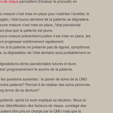
rs de risque
permettent d’évaluer le pronostic en
e mesure n’est mise en place pour maitriser l’anxiété, le
agien, l’état bucco-dentaire de la patiente se dégradera.
cune mesure n’est mise en place, l’état parodontal
nt plus que la patiente est jeune.
cune mesure préventive/curative n’est mise en place, les
 vont progresser extrêmement rapidement.
e si la patiente ne présente pas de signes, symptômes
rs, la dégradation de l’état dentaire aura probablement un
égradations dento-parodontales futures et leurs
ner progressivement le sourire de la patiente.
les questions suivantes : le panier de soins de la CMU
e notre patiente? Permet-il de réaliser des soins pérennes
long terme de sa denture?
tiente, après lui avoir expliqué sa situation. Nous lui
ce (identification des facteurs de risque, curetage des
uvaient être pris en charge par la CMU mais que la