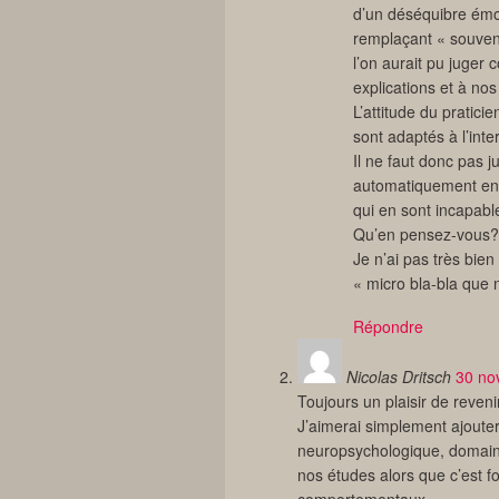
d’un déséquibre émot
remplaçant « souvent
l’on aurait pu juger
explications et à nos
L’attitude du pratic
sont adaptés à l’inte
Il ne faut donc pas ju
automatiquement entr
qui en sont incapable
Qu’en pensez-vous?
Je n’ai pas très bie
« micro bla-bla que 
Répondre
Nicolas Dritsch
30 no
Toujours un plaisir de revenir
J’aimerai simplement ajouter
neuropsychologique, domai
nos études alors que c’est
comportementaux.