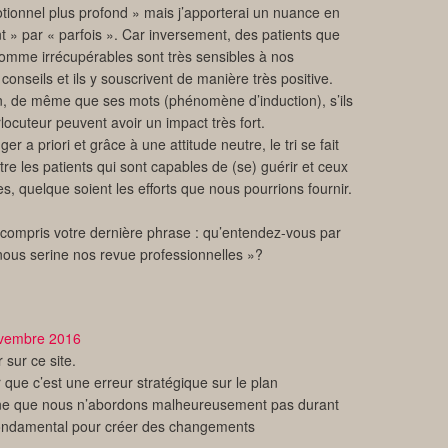
ionnel plus profond » mais j’apporterai un nuance en
 » par « parfois ». Car inversement, des patients que
 comme irrécupérables sont très sensibles à nos
 conseils et ils y souscrivent de manière très positive.
ien, de même que ses mots (phénomène d’induction), s’ils
rlocuteur peuvent avoir un impact très fort.
ger a priori et grâce à une attitude neutre, le tri se fait
e les patients qui sont capables de (se) guérir et ceux
s, quelque soient les efforts que nous pourrions fournir.
n compris votre dernière phrase : qu’entendez-vous par
nous serine nos revue professionnelles »?
vembre 2016
 sur ce site.
 que c’est une erreur stratégique sur le plan
ne que nous n’abordons malheureusement pas durant
 fondamental pour créer des changements