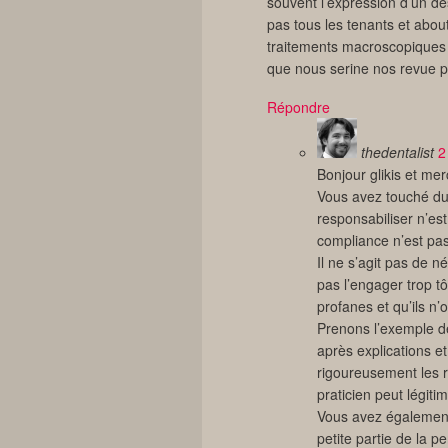
souvent l’expression d’un d
pas tous les tenants et abou
traitements macroscopiques 
que nous serine nos revue p
Répondre
thedentalist
2
Bonjour glikis et m
Vous avez touché du 
responsabiliser n’es
compliance n’est pa
Il ne s’agit pas de n
pas l’engager trop tôt
profanes et qu’ils n
Prenons l’exemple de
après explications et
rigoureusement les r
praticien peut légit
Vous avez également
petite partie de la p