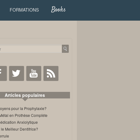
Books
FORMATIONS
Facebook
Twitter
Youtube
RSS
Articles populaires
oyens pour la Prophylaxie?
Métal en Prothèse Complète
édication Anxiolytique
 le Meilleur Dentifrice?
errule