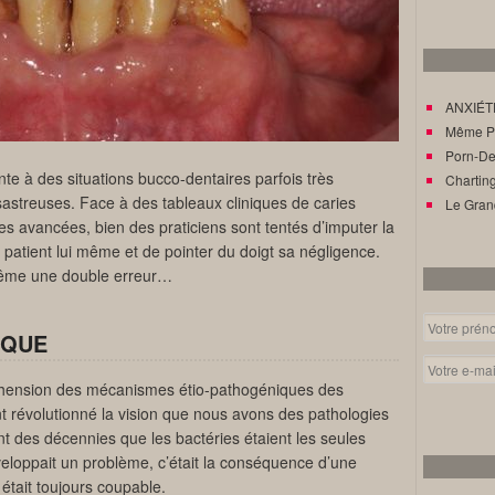
ANXIÉTÉ
Même Pat
Porn-Den
te à des situations bucco-dentaires parfois très
Charting
astreuses. Face à des tableaux cliniques de caries
Le Gran
s avancées, bien des praticiens sont tentés d’imputer la
 patient lui même et de pointer du doigt sa négligence.
 même une double erreur…
IQUE
éhension des mécanismes étio-pathogéniques des
t révolutionné la vision que nous avons des pathologies
 des décennies que les bactéries étaient les seules
veloppait un problème, c’était la conséquence d’une
 était toujours coupable.