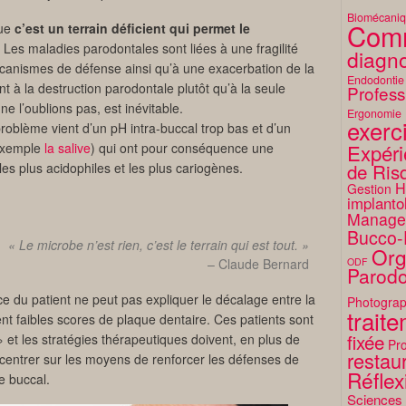
Biomécani
Comm
que
c’est un terrain déficient qui permet le
. Les maladies parodontales sont liées à une fragilité
diagno
canismes de défense ainsi qu’à une exacerbation de la
Endodontie
t à la destruction parodontale plutôt qu’à la seule
Profess
e l’oublions pas, est inévitable.
Ergonomie
exerc
roblème vient d’un pH intra-buccal trop bas et d’un
Expéri
 exemple
la salive
) qui ont pour conséquence une
de Ris
es plus acidophiles et les plus cariogènes.
H
Gestion
implanto
Manage
Bucco-
« Le microbe n’est rien, c’est le terrain qui est tout. »
Org
– Claude Bernard
ODF
Parodo
ce du patient ne peut pas expliquer le décalage entre la
Photograp
trait
ent faibles scores de plaque dentaire. Ces patients sont
fixée
et les stratégies thérapeutiques doivent, en plus de
Pro
restaur
ncentrer sur les moyens de renforcer les défenses de
Réflex
me buccal.
Sciences