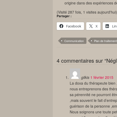
origine dans des expériences d
(Visité 287 fois, 1 visites aujourd'hui)
Partager :
Facebook
X
Li
Communication
Plan de traitement
4 commentaires sur “Négli
gilkis
1 février 2015
La doxa du thérapeute bien ,
nous entreprenons des thérap
sa pérennité ne pourront êt
,mais souvent le fait d’entr
guérison de la personne ,em
Nous soignons une toute peti