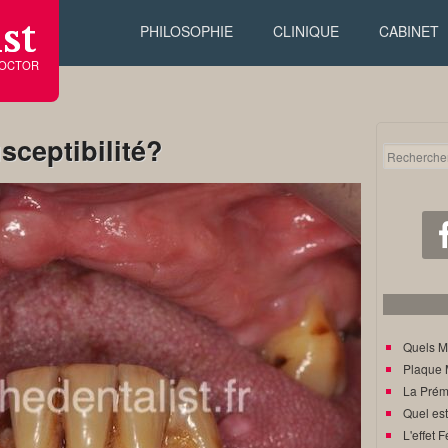
st
PHILOSOPHIE
CLINIQUE
CABINET
DOCTOR
ceptibilité?
Quels M
Plaque 
La Prém
Quel est
L'effet F