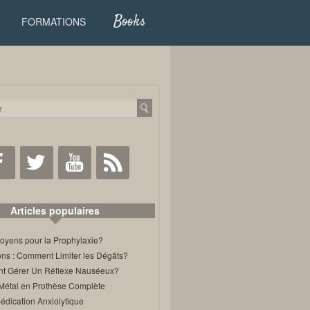
Books
FORMATIONS
Facebook
Twitter
Youtube
RSS
Articles populaires
oyens pour la Prophylaxie?
ons : Comment Limiter les Dégâts?
 Gérer Un Réflexe Nauséeux?
Métal en Prothèse Complète
édication Anxiolytique