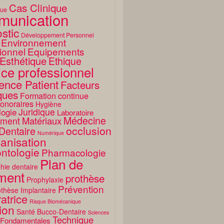
Cas Clinique
que
unication
stic
Développement Personnel
Environnement
ionnel
Equipements
Esthétique
Ethique
ice professionnel
ence Patient
Facteurs
ques
Formation continue
onoraires
Hygiène
Juridique
logie
Laboratoire
Médecine
Matériaux
ment
occlusion
Dentaire
Numérique
anisation
ntologie
Pharmacologie
Plan de
hie dentaire
ement
prothèse
Prophylaxie
Prévention
thèse Implantaire
atrice
Risque Biomécanique
ion
Santé Bucco-Dentaire
Sciences
Technique
 Fondamentales