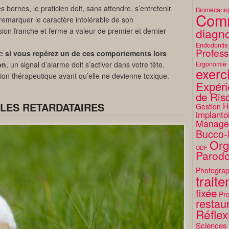
 bornes, le praticien doit, sans attendre, s’entretenir
Biomécani
Comm
e remarquer le caractère intolérable de son
diagno
ion franche et ferme a valeur de premier et dernier
Endodontie
Profess
ue
si vous repérez un de ces comportements lors
Ergonomie
on
, un signal d’alarme doit s’activer dans votre tête.
exerc
ion thérapeutique avant qu’elle ne devienne toxique.
Expéri
de Ris
H
 LES RETARDATAIRES
Gestion
implanto
Manage
Bucco-
Org
ODF
Parodo
Photograp
trait
fixée
Pro
restaur
Réflex
Sciences