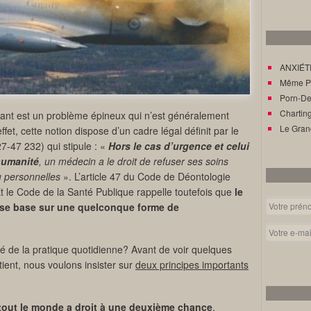
ANXIÉTÉ
Même Pat
Porn-Den
Charting
gnant est un problème épineux qui n’est généralement
Le Gran
fet, cette notion dispose d’un cadre légal définit par le
7-47 232) qui stipule : «
Hors le cas d’urgence
et celui
humanité
, un médecin a le droit de refuser ses soins
u personnelles
». L’article 47 du Code de Déontologie
t le Code de la Santé Publique rappelle toutefois que
le
’il se base sur une quelconque forme de
ité de la pratique quotidienne? Avant de voir quelques
ient, nous voulons insister sur
deux principes importants
tout le monde a droit à une deuxième chance
.