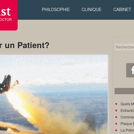
st
PHILOSOPHIE
CLINIQUE
CABINET
DOCTOR
r un Patient?
Quels M
Extracti
Comment
Plaque 
La Prém