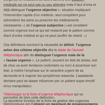
médicale qui ne peut pas ou peu attendre
mais il faut d’ores et
déjà distinguer
l’urgence objective
(« situation impliquant
l’intervention rapide d’un médecin, seul compétent pour
administrer les soins ou prescrire les médicaments
nécessaires ») de
l’urgence subjective
(«est considéré
comme urgence tout ce qui est ressenti par le patient comme
étant d’ordre médical et qui ne peut souffrir de retard. »)
Ces définitions montrent la nécessité de
définir l’urgence
selon des critères objectifs
dès le
stade de l’accueil
téléphonique
afin de
distinguer l’urgence vraie de la
« fausse urgence »
. Le patient, souvent en état de stress, voir
de choc va avoir tendance (volontaire ou non) à accentuer son
état, à mettre l’emphase sur le caractère urgent de sa
demande et à majorer les symptômes ressentis. L’assistante
dentaire peut se laisser influencer par un patient super-émotif
et/ou manipulateur.
Téléchargez ici la fiche d’urgence téléphonique
qui va
permettre de faire cette distinction.
La deuxième fonction de la fiche de gestion des urgences
téléphoniques est d’
obtenir un maximum de renseignements