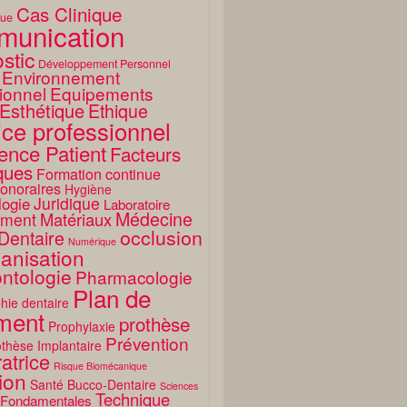
Cas Clinique
que
unication
stic
Développement Personnel
Environnement
ionnel
Equipements
Esthétique
Ethique
ice professionnel
ence Patient
Facteurs
ques
Formation continue
onoraires
Hygiène
Juridique
logie
Laboratoire
Médecine
Matériaux
ment
occlusion
Dentaire
Numérique
anisation
ntologie
Pharmacologie
Plan de
hie dentaire
ement
prothèse
Prophylaxie
Prévention
thèse Implantaire
atrice
Risque Biomécanique
ion
Santé Bucco-Dentaire
Sciences
Technique
 Fondamentales