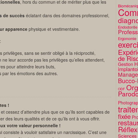
tionnelles
, hors du commun et de mériter plus que les
Biomécani
Comm
s de succès
éclatant dans des domaines professionnel,
diagno
Endodontie
eur apparence
physique et vestimentaire.
Profess
Ergonomie
:
exerc
Expéri
 privilèges, sans se sentir obligé à la réciprocité,
de Ris
 ne leur accorde pas les privilèges qu’elles attendent,
H
Gestion
res pour atteindre leurs buts,
implanto
 par les émotions des autres.
Manage
Bucco-
Org
ODF
Parodo
Photograp
tes !
trait
 et cessez d’attendre plus que ce qu’ils sont capables de
fixée
Pro
 des leurs qualités et de ce qu’ils ont à vous offrir.
restaur
ux votre valeur personnelle !
Réflex
 consiste à vouloir satisfaire un narcissique. C’est une
Sciences