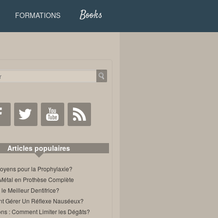
Books
FORMATIONS
Facebook
Twitter
Youtube
RSS
Articles populaires
oyens pour la Prophylaxie?
Métal en Prothèse Complète
 le Meilleur Dentifrice?
 Gérer Un Réflexe Nauséeux?
ons : Comment Limiter les Dégâts?