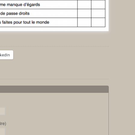
nkedIn
ire)