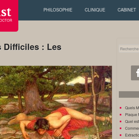
st
PHILOSOPHIE
CLINIQUE
CABINET
DOCTOR
Difficiles : Les
Quels M
Plaque 
Quel est
Comment
Extracti