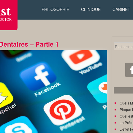
st
PHILOSOPHIE
CLINIQUE
CABINET
DOCTOR
entaires – Partie 1
Quels M
Plaque 
Quel est
La Prém
L'effet F