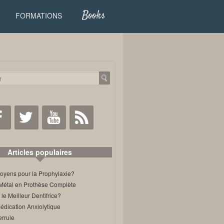
Books
FORMATIONS
Facebook
Twitter
Youtube
RSS
Articles populaires
oyens pour la Prophylaxie?
Métal en Prothèse Complète
 le Meilleur Dentifrice?
édication Anxiolytique
errule