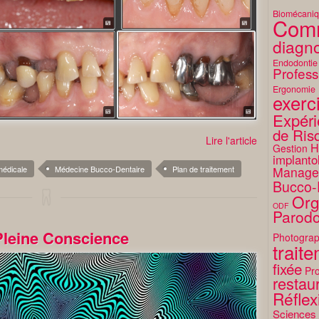
Biomécani
Comm
diagno
Endodontie
Profess
Ergonomie
exerc
Expéri
de Ris
Lire l'article
H
Gestion
implanto
édicale
Médecine Bucco-Dentaire
Plan de traitement
Manage
Bucco-
Org
ODF
Parodo
Pleine Conscience
Photograp
trait
fixée
Pro
restaur
Réflex
Sciences