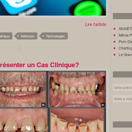
Lire l'article
ANXIÉTÉ
Même Pat
érique
Réflexion
Technologies
Porn-Den
Charting
Le Gran
résenter un Cas Clinique?