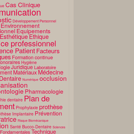
Cas Clinique
que
unication
stic
Développement Personnel
Environnement
ionnel
Equipements
Esthétique
Ethique
ice professionnel
ence Patient
Facteurs
ques
Formation continue
onoraires
Hygiène
Juridique
logie
Laboratoire
Médecine
Matériaux
ment
occlusion
Dentaire
Numérique
anisation
ntologie
Pharmacologie
Plan de
hie dentaire
ement
prothèse
Prophylaxie
Prévention
thèse Implantaire
atrice
Risque Biomécanique
ion
Santé Bucco-Dentaire
Sciences
Technique
 Fondamentales