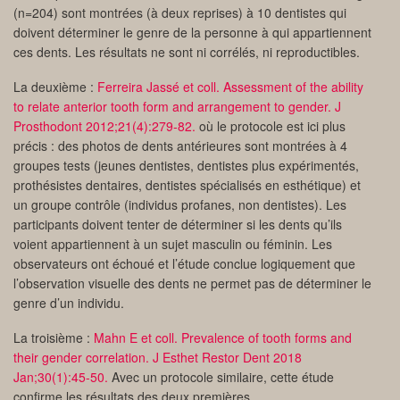
(n=204) sont montrées (à deux reprises) à 10 dentistes qui
doivent déterminer le genre de la personne à qui appartiennent
ces dents. Les résultats ne sont ni corrélés, ni reproductibles.
La deuxième :
Ferreira Jassé et coll. Assessment of the ability
to relate anterior tooth form and arrangement to gender. J
Prosthodont 2012;21(4):279-82.
où le protocole est ici plus
précis : des photos de dents antérieures sont montrées à 4
groupes tests (jeunes dentistes, dentistes plus expérimentés,
prothésistes dentaires, dentistes spécialisés en esthétique) et
un groupe contrôle (individus profanes, non dentistes). Les
participants doivent tenter de déterminer si les dents qu’ils
voient appartiennent à un sujet masculin ou féminin. Les
observateurs ont échoué et l’étude conclue logiquement que
l’observation visuelle des dents ne permet pas de déterminer le
genre d’un individu.
La troisième :
Mahn E et coll. Prevalence of tooth forms and
their gender correlation. J Esthet Restor Dent 2018
Jan;30(1):45-50.
Avec un protocole similaire, cette étude
confirme les résultats des deux premières.