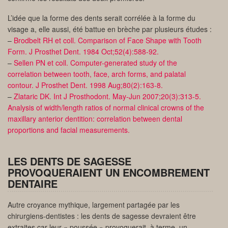
L’idée que la forme des dents serait corrélée à la forme du
visage a, elle aussi, été battue en brèche par plusieurs études :
–
Brodbelt RH et coll. Comparison of Face Shape with Tooth
Form. J Prosthet Dent. 1984 Oct;52(4):588-92.
–
Sellen PN et coll. Computer-generated study of the
correlation between tooth, face, arch forms, and palatal
contour. J Prosthet Dent. 1998 Aug;80(2):163-8.
–
Zlataric DK. Int J Prosthodont. May-Jun 2007;20(3):313-5.
Analysis of width/length ratios of normal clinical crowns of the
maxillary anterior dentition: correlation between dental
proportions and facial measurements.
LES DENTS DE SAGESSE
PROVOQUERAIENT UN ENCOMBREMENT
DENTAIRE
Autre croyance mythique, largement partagée par les
chirurgiens-dentistes : les dents de sagesse devraient être
extraites car leur « poussée » provoquerait, à terme, un