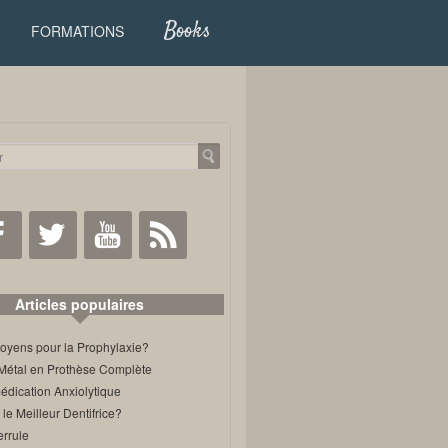
Books
FORMATIONS
Facebook
Twitter
Youtube
RSS
Articles populaires
oyens pour la Prophylaxie?
Métal en Prothèse Complète
édication Anxiolytique
 le Meilleur Dentifrice?
errule