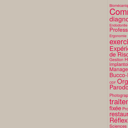
Biomécani
Comm
diagno
Endodontie
Profess
Ergonomie
exerc
Expéri
de Ris
H
Gestion
implanto
Manage
Bucco-
Org
ODF
Parodo
Photograp
trait
fixée
Pro
restaur
Réflex
Sciences