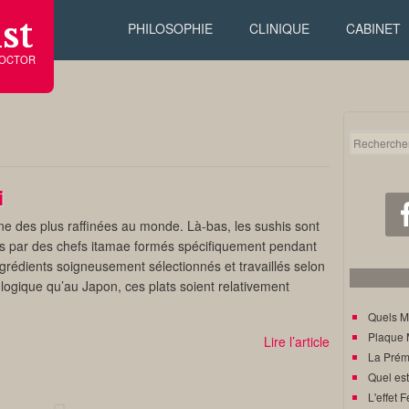
st
PHILOSOPHIE
CLINIQUE
CABINET
DOCTOR
i
 une des plus raffinées au monde. Là-bas, les sushis sont
s par des chefs itamae formés spécifiquement pendant
édients soigneusement sélectionnés et travaillés selon
 logique qu’au Japon, ces plats soient relativement
Quels M
Plaque 
Lire l’article
La Prém
Quel est
L'effet F