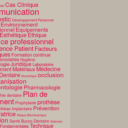
Cas Clinique
que
unication
stic
Développement Personnel
Environnement
ionnel
Equipements
Esthétique
Ethique
ice professionnel
ence Patient
Facteurs
ques
Formation continue
onoraires
Hygiène
Juridique
logie
Laboratoire
Médecine
Matériaux
ment
occlusion
Dentaire
Numérique
anisation
ntologie
Pharmacologie
Plan de
hie dentaire
ement
prothèse
Prophylaxie
Prévention
thèse Implantaire
atrice
Risque Biomécanique
ion
Santé Bucco-Dentaire
Sciences
Technique
 Fondamentales