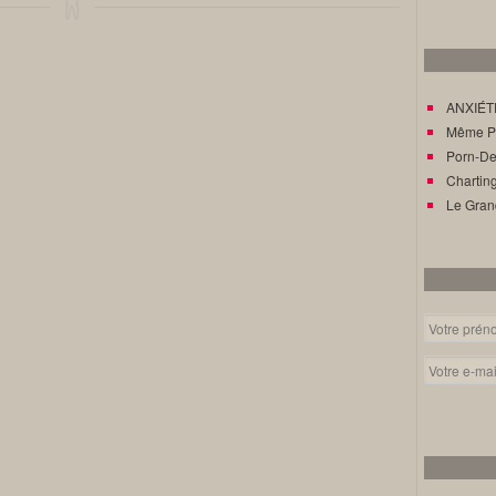
ANXIÉTÉ
Même Pat
Porn-Den
Charting
Le Gran