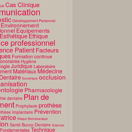
Cas Clinique
que
unication
stic
Développement Personnel
Environnement
ionnel
Equipements
Esthétique
Ethique
ice professionnel
ence Patient
Facteurs
ques
Formation continue
onoraires
Hygiène
Juridique
logie
Laboratoire
Médecine
Matériaux
ment
occlusion
Dentaire
Numérique
anisation
ntologie
Pharmacologie
Plan de
hie dentaire
ement
prothèse
Prophylaxie
Prévention
thèse Implantaire
atrice
Risque Biomécanique
ion
Santé Bucco-Dentaire
Sciences
Technique
 Fondamentales