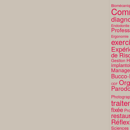
Biomécani
Comm
diagno
Endodontie
Profess
Ergonomie
exerc
Expéri
de Ris
H
Gestion
implanto
Manage
Bucco-
Org
ODF
Parodo
Photograp
trait
fixée
Pro
restaur
Réflex
Sciences