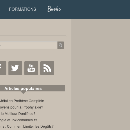
Books
FORMATIONS
Facebook
Twitter
Youtube
RSS
Articles populaires
Métal en Prothèse Complète
oyens pour la Prophylaxie?
 le Meilleur Dentifrice?
ogie et Toxicomanies #1
ons : Comment Limiter les Dégâts?