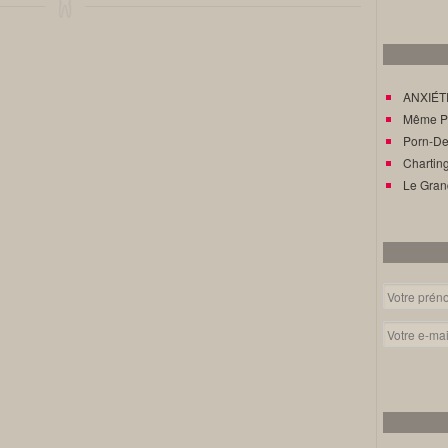
ANXIÉTÉ
Même Pat
Porn-Den
Charting
Le Gran