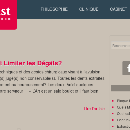
st
PHILOSOPHIE
CLINIQUE
CABINET
DOCTOR
 Limiter les Dégâts?
echniques et des gestes chirurgicaux visant à l’avulsion
(s) jugé(s) non conservable(s). Toutes les dents extraites
ement ou heureusement? Les deux. Voici quelques
e serviteur : « L’Art est un sale boulot et il faut bien
Plaque 
Quels M
Lire l’article
Quel est
Odontol
Extracti