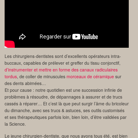
Les chirurgiens-dentistes sont d’excellents opérateurs intra-
buccaux, capables de prélever et greffer du tissu conjonctif,
d’instrumenter et mettre en forme des canaux radiculaires
tordus
, de coller de minuscules
morceaux de céramique
sur
des dents abimées…
Et pour cause : notre quotidien est une succession infinie de
problèmes à résoudre, de dépannages à assurer et de trucs
cassés à réparer… Et c’est là que peut surgir l’âme du bricoleur
du dimanche, avec ses trucs & astuces, ses outils customisés
et ses thérapeutiques parfois loin, bien loin, d’être validées par
la Science.
Le jeune chirurgien-dentiste, que nous avons tous été, est bien