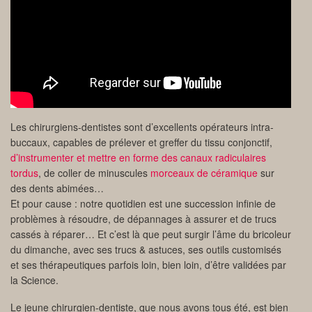
Les chirurgiens-dentistes sont d’excellents opérateurs intra-
buccaux, capables de prélever et greffer du tissu conjonctif,
d’instrumenter et mettre en forme des canaux radiculaires
tordus
, de coller de minuscules
morceaux de céramique
sur
des dents abimées…
Et pour cause : notre quotidien est une succession infinie de
problèmes à résoudre, de dépannages à assurer et de trucs
cassés à réparer… Et c’est là que peut surgir l’âme du bricoleur
du dimanche, avec ses trucs & astuces, ses outils customisés
et ses thérapeutiques parfois loin, bien loin, d’être validées par
la Science.
Le jeune chirurgien-dentiste, que nous avons tous été, est bien