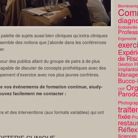
Biomécani
Comm
diagno
Endodontie
Profess
 palette de sujets aussi bien cliniques qu’extra-cliniques
Ergonomie
exerc
’ensemble des notions que j’aborde dans les conférences
er.
Expéri
de Ris
 pour des publics allant du groupe de pairs à de plus
H
Gestion
Capable de discuter de concepts prothétiques avec des
implanto
Manage
pement d’exercice avec nos plus jeunes confrères.
Bucco-
Org
 de vos événements de formation continue, study-
ODF
Parodo
pouvez facilement me contacter :
Photograp
trait
s et des interventions (aux formats variables) qui ont
fixée
Pro
restaur
Réflex
Sciences
ISTERIE CLINIQUE