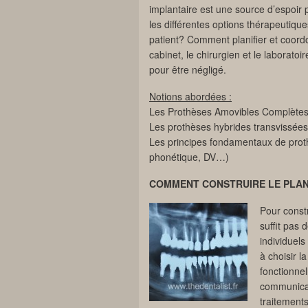
implantaire est une source d’espoir 
les différentes options thérapeutiq
patient? Comment planifier et coordo
cabinet, le chirurgien et le laboratoi
pour être négligé.
Notions abordées :
Les Prothèses Amovibles Complètes S
Les prothèses hybrides transvissées 
Les principes fondamentaux de proth
phonétique, DV…)
COMMENT CONSTRUIRE LE PLAN
Pour constr
suffit pas
individuels
à choisir l
fonctionnel
communicat
traitement