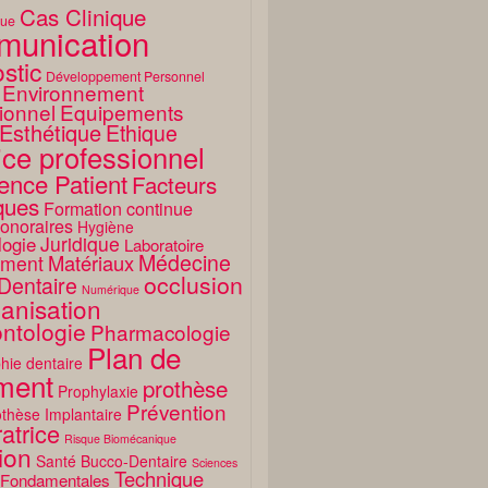
Cas Clinique
que
unication
stic
Développement Personnel
Environnement
ionnel
Equipements
Esthétique
Ethique
ice professionnel
ence Patient
Facteurs
ques
Formation continue
onoraires
Hygiène
Juridique
logie
Laboratoire
Médecine
Matériaux
ment
occlusion
Dentaire
Numérique
anisation
ntologie
Pharmacologie
Plan de
hie dentaire
ement
prothèse
Prophylaxie
Prévention
thèse Implantaire
atrice
Risque Biomécanique
ion
Santé Bucco-Dentaire
Sciences
Technique
 Fondamentales