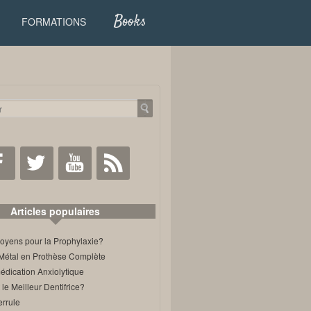
Books
FORMATIONS
Facebook
Twitter
Youtube
RSS
Articles populaires
oyens pour la Prophylaxie?
Métal en Prothèse Complète
édication Anxiolytique
 le Meilleur Dentifrice?
errule