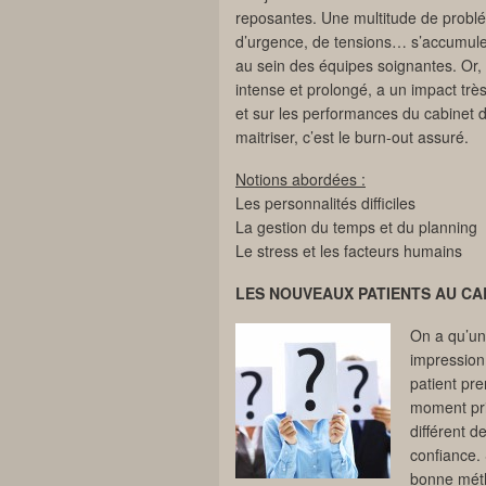
reposantes. Une multitude de probl
d’urgence, de tensions… s’accumulen
au sein des équipes soignantes. Or, le
intense et prolongé, a un impact très
et sur les performances du cabinet
maitriser, c’est le burn-out assuré.
Notions abordées :
Les personnalités difficiles
La gestion du temps et du planning
Le stress et les facteurs humains
LES NOUVEAUX PATIENTS AU CA
On a qu’un
impression
patient pre
moment priv
différent d
confiance. 
bonne méth