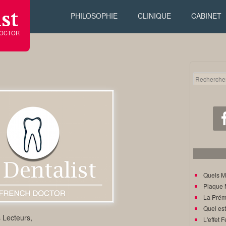
st
PHILOSOPHIE
CLINIQUE
CABINET
DOCTOR
Quels M
Plaque 
La Prém
Quel est
 Lecteurs,
L'effet F