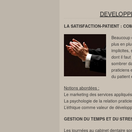
DEVELOPP
LA SATISFACTION-PATIENT : CO
Beaucoup d
plus en plu
implicites,
dont il fau
sombrer da
praticiens 
du patient 
Notions abordées :
Le marketing des services appliqué
La psychologie de la relation pratici
L’éthique comme valeur de dévelop
GESTION DU TEMPS ET DU STRE
Les journées au cabinet dentaire son