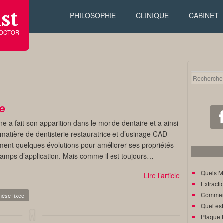
st
PHILOSOPHIE
CLINIQUE
CABINET
DOCTOR
ne
ne a fait son apparition dans le monde dentaire et a ainsi
 matière de dentisterie restauratrice et d’usinage CAD-
ent quelques évolutions pour améliorer ses propriétés
amps d’application. Mais comme il est toujours…
Quels M
Lire l’article
Extracti
Comment
hèse fixée
Quel est
Plaque 