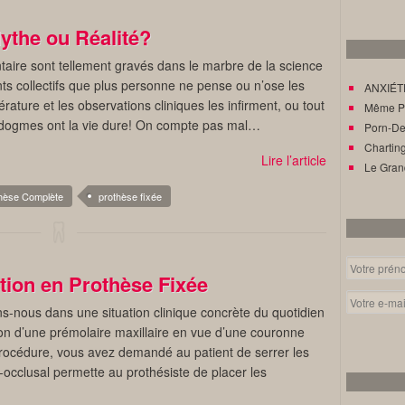
ythe ou Réalité?
taire sont tellement gravés dans le marbre de la science
ts collectifs que plus personne ne pense ou n’ose les
ANXIÉTÉ
érature et les observations cliniques les infirment, ou tout
Même Pat
s dogmes ont la vie dure! On compte pas mal…
Porn-Den
Charting
Lire l’article
Le Gran
hèse Complète
prothèse fixée
ion en Prothèse Fixée
ns-nous dans une situation clinique concrète du quotidien
ion d’une prémolaire maxillaire en vue d’une couronne
procédure, vous avez demandé au patient de serrer les
r-occlusal permette au prothésiste de placer les