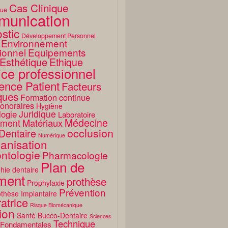
Cas Clinique
que
unication
stic
Développement Personnel
Environnement
ionnel
Equipements
Esthétique
Ethique
ice professionnel
ence Patient
Facteurs
ques
Formation continue
onoraires
Hygiène
Juridique
logie
Laboratoire
Médecine
Matériaux
ment
occlusion
Dentaire
Numérique
anisation
ntologie
Pharmacologie
Plan de
hie dentaire
ement
prothèse
Prophylaxie
Prévention
thèse Implantaire
atrice
Risque Biomécanique
ion
Santé Bucco-Dentaire
Sciences
Technique
 Fondamentales