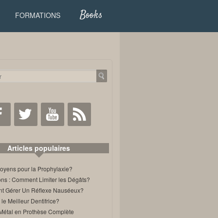
Books
FORMATIONS
Facebook
Twitter
Youtube
RSS
Articles populaires
oyens pour la Prophylaxie?
ons : Comment Limiter les Dégâts?
 Gérer Un Réflexe Nauséeux?
 le Meilleur Dentifrice?
Métal en Prothèse Complète