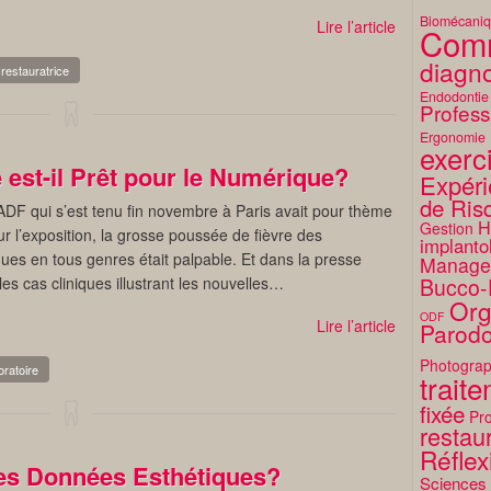
Biomécani
Lire l’article
Comm
diagno
restauratrice
Endodontie
Profess
Ergonomie
exerc
 est-il Prêt pour le Numérique?
Expéri
de Ris
ADF qui s’est tenu fin novembre à Paris avait pour thème
H
Gestion
ur l’exposition, la grosse poussée de fièvre des
implanto
ques en tous genres était palpable. Et dans la presse
Manage
 les cas cliniques illustrant les nouvelles…
Bucco-
Org
ODF
Lire l’article
Parodo
Photograp
ratoire
trait
fixée
Pro
restaur
Réflex
es Données Esthétiques?
Sciences