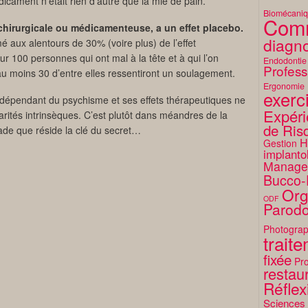
dicament n’était rien d’autre que la mie de pain.
Biomécani
Comm
 chirurgicale ou médicamenteuse, a un effet placebo.
diagno
mé aux alentours de 30% (voire plus) de l’effet
r 100 personnes qui ont mal à la tête et à qui l’on
Endodontie
Profess
au moins 30 d’entre elles ressentiront un soulagement.
Ergonomie
exerc
dépendant du psychisme et ses effets thérapeutiques ne
Expéri
larités intrinsèques. C’est plutôt dans méandres de la
de Ris
lade que réside la clé du secret…
H
Gestion
implanto
Manage
Bucco-
Org
ODF
Parodo
Photograp
trait
fixée
Pro
restaur
Réflex
Sciences