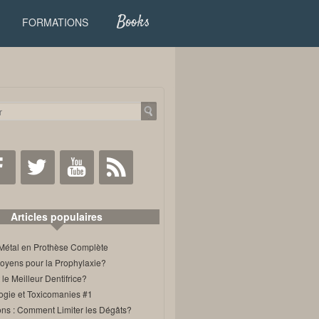
Books
FORMATIONS
Facebook
Twitter
Youtube
RSS
Articles populaires
Métal en Prothèse Complète
oyens pour la Prophylaxie?
 le Meilleur Dentifrice?
ogie et Toxicomanies #1
ons : Comment Limiter les Dégâts?