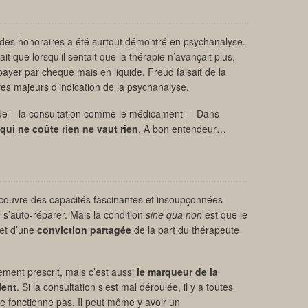
 des honoraires a été surtout démontré en psychanalyse.
it que lorsqu’il sentait que la thérapie n’avançait plus,
ayer par chèque mais en liquide. Freud faisait de la
tères majeurs d’indication de la psychanalyse.
e – la consultation comme le médicament – Dans
qui ne coûte rien ne vaut rien
. A bon entendeur…
écouvre des capacités fascinantes et insoupçonnées
e s’auto-réparer. Mais la condition
sine qua non
est que le
jet d’une
conviction partagée
de la part du thérapeute
itement prescrit, mais c’est aussi
le marqueur de la
ient
. Si la consultation s’est mal déroulée, il y a toutes
e fonctionne pas. Il peut même y avoir un