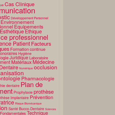
Cas Clinique
que
unication
stic
Développement Personnel
Environnement
ionnel
Equipements
Esthétique
Ethique
ice professionnel
ence Patient
Facteurs
ques
Formation continue
onoraires
Hygiène
Juridique
logie
Laboratoire
Médecine
Matériaux
ment
occlusion
Dentaire
Numérique
anisation
ntologie
Pharmacologie
Plan de
hie dentaire
ement
prothèse
Prophylaxie
Prévention
thèse Implantaire
atrice
Risque Biomécanique
ion
Santé Bucco-Dentaire
Sciences
Technique
 Fondamentales