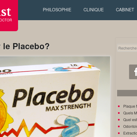
st
PHILOSOPHIE
CLINIQUE
CABINET
DOCTOR
 le Placebo?
Plaque 
Quels M
Quel est
Odontol
Extracti