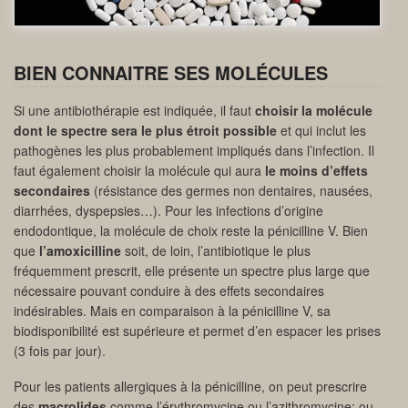
BIEN CONNAITRE SES MOLÉCULES
Si une antibiothérapie est indiquée, il faut
choisir la molécule
dont le spectre sera le plus étroit possible
et qui inclut les
pathogènes les plus probablement impliqués dans l’infection. Il
faut également choisir la molécule qui aura
le moins d’effets
secondaires
(résistance des germes non dentaires, nausées,
diarrhées, dyspepsies…). Pour les infections d’origine
endodontique, la molécule de choix reste la pénicilline V. Bien
que
l’amoxicilline
soit, de loin, l’antibiotique le plus
fréquemment prescrit, elle présente un spectre plus large que
nécessaire pouvant conduire à des effets secondaires
indésirables. Mais en comparaison à la pénicilline V, sa
biodisponibilité est supérieure et permet d’en espacer les prises
(3 fois par jour).
Pour les patients allergiques à la pénicilline, on peut prescrire
des
macrolides
comme l’érythromycine ou l’azithromycine; ou