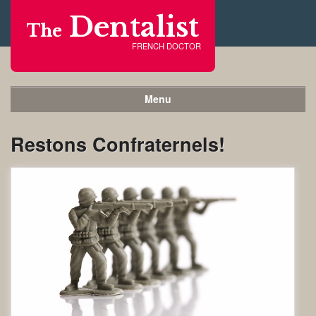
Dentalist
The
FRENCH DOCTOR
Menu
Restons Confraternels!