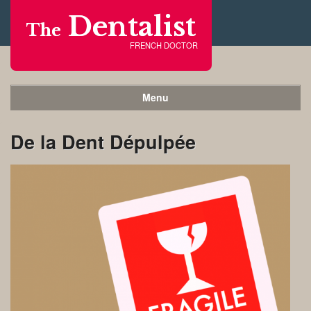
Dentalist
The
FRENCH DOCTOR
Menu
De la Dent Dépulpée