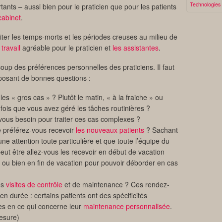
Technologies
nts – aussi bien pour le praticien que pour les patients
cabinet
.
viter les temps-morts et les périodes creuses au milieu de
travail
agréable pour le praticien et
les assistantes
.
up des préférences personnelles des praticiens. Il faut
 posant de bonnes questions :
es « gros cas » ? Plutôt le matin, « à la fraiche » ou
 fois que vous avez géré les tâches routinières ?
ous besoin pour traiter ces cas complexes ?
 préférez-vous recevoir
les nouveaux patients
? Sachant
ne attention toute particulière et que toute l’équipe du
peut être allez-vous les recevoir en début de vacation
re ou bien en fin de vacation pour pouvoir déborder en cas
os
visites de contrôle
et de maintenance ? Ces rendez-
n durée : certains patients ont des spécificités
ues en ce qui concerne leur
maintenance personnalisée
.
mesure)