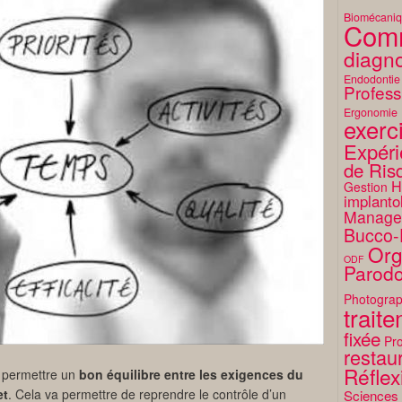
Biomécani
Comm
diagno
Endodontie
Profess
Ergonomie
exerc
Expéri
de Ris
H
Gestion
implanto
Manage
Bucco-
Org
ODF
Parodo
Photograp
trait
fixée
Pro
restaur
Réflex
t permettre un
bon équilibre entre les exigences du
et
. Cela va permettre de reprendre le contrôle d’un
Sciences