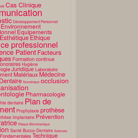
Cas Clinique
que
unication
stic
Développement Personnel
Environnement
ionnel
Equipements
Esthétique
Ethique
ice professionnel
ence Patient
Facteurs
ques
Formation continue
onoraires
Hygiène
Juridique
logie
Laboratoire
Médecine
Matériaux
ment
occlusion
Dentaire
Numérique
anisation
ntologie
Pharmacologie
Plan de
hie dentaire
ement
prothèse
Prophylaxie
Prévention
thèse Implantaire
atrice
Risque Biomécanique
ion
Santé Bucco-Dentaire
Sciences
Technique
 Fondamentales