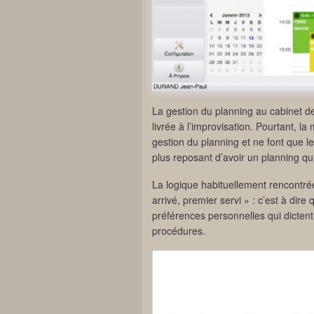
La gestion du planning au cabinet d
livrée à l’improvisation. Pourtant, la
gestion du planning et ne font que le 
plus reposant d’avoir un planning qui
La logique habituellement rencontrée
arrivé, premier servi » : c’est à dire
préférences personnelles qui dictent 
procédures.