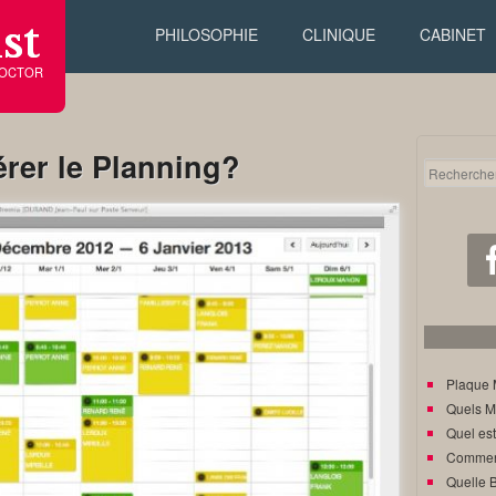
st
PHILOSOPHIE
CLINIQUE
CABINET
DOCTOR
rer le Planning?
Plaque 
Quels M
Quel est
Comment
Quelle 