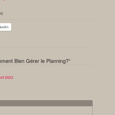
ui)
nkedIn
ment Bien Gérer le Planning?”
vril 2023