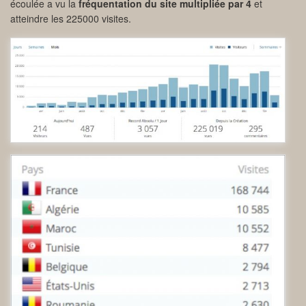
écoulée a vu la
fréquentation du site multipliée par 4
et
atteindre les 225000 visites.