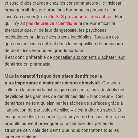
et suscité des craintes chez les consommateurs : le triclosan
provoquerait des perturbations hormonales pouvant aller
jusqu’au cancer (sic) et
le SLS provoquerait des aphtes
. Bien
qu’il n’y ait
pas de preuve scientifique
ni de leur efficacité
thérapeutique, ni de leur dangerosité, les psychoses
médiatiques ont laissé des traces indélébiles. Toujours est-il
que ces molécules entrent dans la composition de beaucoup
de dentifrices vendus en grande surface.
Il est donc préférable de
conseiller aux patients d’acheter leur
dentifrice en pharmacie
.
Mais
la caractéristique des pâtes dentifrices la
plus importante à maîtriser est son abrasivité
. Car sous
l’effet de la demande esthétique croissante, les industriels ont
dévellopé des gammes de dentifrices dits « blancheur ». Ces
dentifrices ne font qu’éliminer les tâches de surfaces grâce à
l’adjonction de particules de silice – c’est à dire du sable!. En
usage quotidien, de surcroit, au moyen de brosses dures, ces
produits peuvent provoquer ou accentuer des pertes de
structure cervicale des dents que nous constatons tous les
jours en clinique.