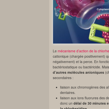
Le
mécanisme d’action de la chlorhe
cationique (chargée positivement) q
négativement) et la perce. En foncti
bactériostatique ou bactéricide. Mai
d’autres molécules anioniques
(ch
secondaires :
liaison aux chromogènes des al
dentaires.
liaison aux ions fluorures des de
donc un
délai de 30 minutes e
la chlorhexidine
.