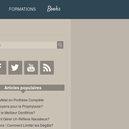
Books
FORMATIONS
Facebook
Twitter
Youtube
RSS
Articles populaires
Métal en Prothèse Complète
oyens pour la Prophylaxie?
 le Meilleur Dentifrice?
 Gérer Un Réflexe Nauséeux?
ons : Comment Limiter les Dégâts?