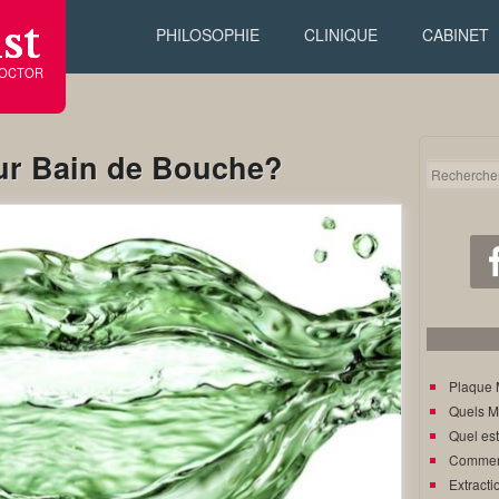
st
PHILOSOPHIE
CLINIQUE
CABINET
DOCTOR
eur Bain de Bouche?
Plaque 
Quels M
Quel est
Comment
Extracti