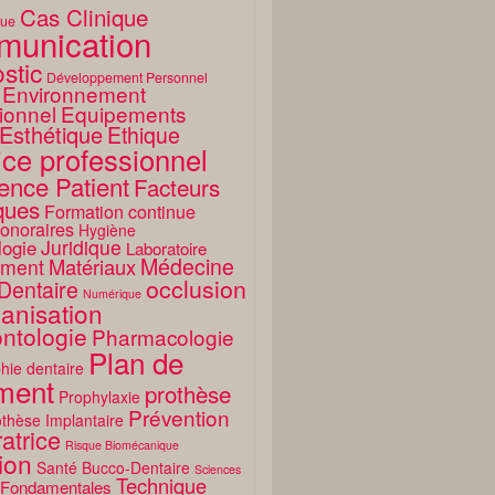
Cas Clinique
que
unication
stic
Développement Personnel
Environnement
ionnel
Equipements
Esthétique
Ethique
ice professionnel
ence Patient
Facteurs
ques
Formation continue
onoraires
Hygiène
Juridique
logie
Laboratoire
Médecine
Matériaux
ment
occlusion
Dentaire
Numérique
anisation
ntologie
Pharmacologie
Plan de
hie dentaire
ement
prothèse
Prophylaxie
Prévention
thèse Implantaire
atrice
Risque Biomécanique
ion
Santé Bucco-Dentaire
Sciences
Technique
 Fondamentales