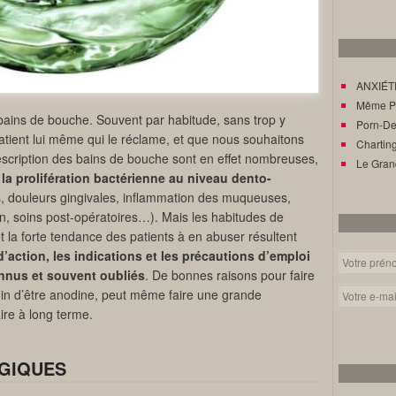
ANXIÉTÉ
Même Pat
bains de bouche. Souvent par habitude, sans trop y
Porn-Den
 patient lui même qui le réclame, et que nous souhaitons
Charting
 prescription des bains de bouche sont en effet nombreuses,
Le Gran
 la prolifération bactérienne au niveau dento-
 douleurs gingivales, inflammation des muqueuses,
n, soins post-opératoires…). Mais les habitudes de
t la forte tendance des patients à en abuser résultent
action, les indications et les précautions d’emploi
nnus et souvent oubliés
. De bonnes raisons pour faire
loin d’être anodine, peut même faire une grande
ire à long terme.
GIQUES