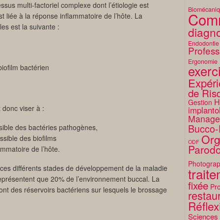
sus multi-factoriel complexe dont l’étiologie est
Biomécani
Comm
t liée à la réponse inflammatoire de l’hôte. La
s est la suivante :
diagno
Endodontie
Profess
Ergonomie
exerc
iofilm bactérien
Expéri
de Ris
H
Gestion
 donc viser à :
implanto
Manage
Bucco-
ossible des bactéries pathogènes,
Org
ssible des biofilms
ODF
Parodo
ammatoire de l’hôte.
Photograp
ces différents stades de développement de la maladie
trait
représentent que 20% de l’environnement buccal. La
fixée
Pro
ont des réservoirs bactériens sur lesquels le brossage
restaur
Réflex
Sciences