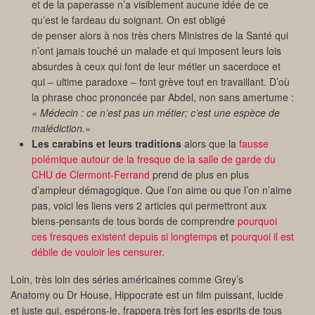
et de la paperasse n’a visiblement aucune idée de ce
qu’est le fardeau du soignant. On est obligé
de penser alors à nos très chers Ministres de la Santé qui
n’ont jamais touché un malade et qui imposent leurs lois
absurdes à ceux qui font de leur métier un sacerdoce et
qui – ultime paradoxe – font grève tout en travaillant. D’où
la phrase choc prononcée par Abdel, non sans amertume :
«
Médecin : ce n’est pas un métier; c’est une espèce de
malédiction.
«
Les carabins et leurs traditions
alors que la
fausse
polémique autour de la fresque de la salle de garde du
CHU de Clermont-Ferrand
prend de plus en plus
d’ampleur démagogique. Que l’on aime ou que l’on n’aime
pas, voici les liens vers 2 articles qui permettront aux
biens-pensants de tous bords de comprendre
pourquoi
ces fresques existent depuis si longtemps
et
pourquoi il est
débile de vouloir les censurer
.
Loin, très loin des séries américaines comme Grey’s
Anatomy ou Dr House, Hippocrate est un film puissant, lucide
et juste qui, espérons-le, frappera très fort les esprits de tous