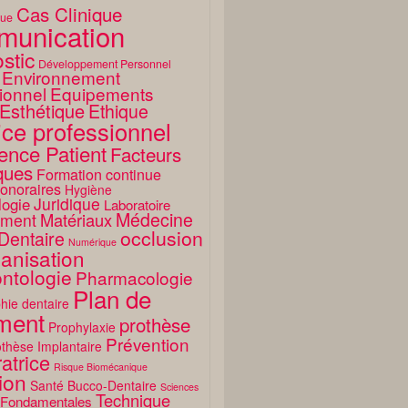
Cas Clinique
que
unication
stic
Développement Personnel
Environnement
ionnel
Equipements
Esthétique
Ethique
ice professionnel
ence Patient
Facteurs
ques
Formation continue
onoraires
Hygiène
Juridique
logie
Laboratoire
Médecine
Matériaux
ment
occlusion
Dentaire
Numérique
anisation
ntologie
Pharmacologie
Plan de
hie dentaire
ement
prothèse
Prophylaxie
Prévention
thèse Implantaire
atrice
Risque Biomécanique
ion
Santé Bucco-Dentaire
Sciences
Technique
 Fondamentales