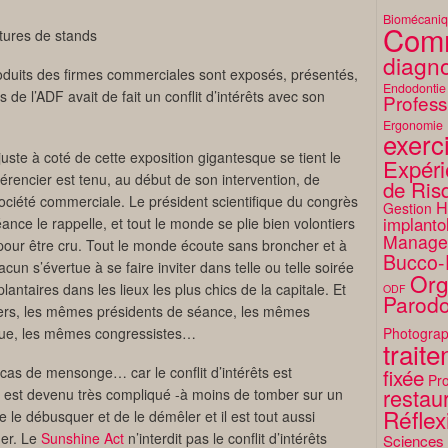
Biomécani
Comm
tures de stands
diagno
produits des firmes commerciales sont exposés, présentés,
Endodontie
 de l’ADF avait de fait un conflit d’intérêts avec son
Profess
Ergonomie
exerc
uste à coté de cette exposition gigantesque se tient le
Expéri
rencier est tenu, au début de son intervention, de
de Ris
ociété commerciale. Le président scientifique du congrès
H
Gestion
implanto
nce le rappelle, et tout le monde se plie bien volontiers
Manage
ire pour être cru. Tout le monde écoute sans broncher et à
Bucco-
un s’évertue à se faire inviter dans telle ou telle soirée
Org
antaires dans les lieux les plus chics de la capitale. Et
ODF
Parodo
ers, les mêmes présidents de séance, les mêmes
ue, les mêmes congressistes…
Photograp
trait
cas de mensonge… car le conflit d’intérêts est
fixée
Pro
restaur
il est devenu très compliqué -à moins de tomber sur un
Réflex
le débusquer et de le démêler et il est tout aussi
uer. Le
Sunshine Act
n’interdit pas le conflit d’intérêts
Sciences