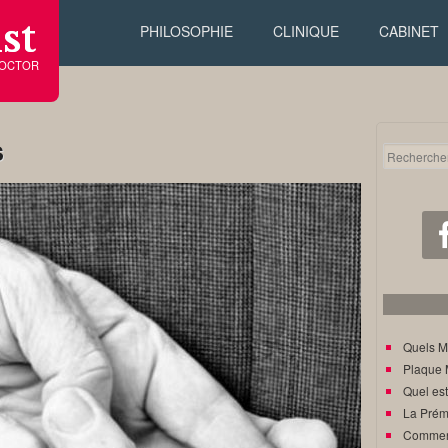
st
PHILOSOPHIE
CLINIQUE
CABINET
DOCTOR
s
Quels M
Plaque 
Quel est
La Prém
Comment