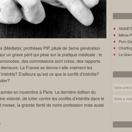
ANXIÉTÉ
Même Pat
Porn-Den
res (Médiator, prothèses PIP, pilule de 3eme génération
Charting
ur un grave péril qui pèse sur la pratique médicale : le
Le Gran
t annoncées, des commissions sont crées, des rapports
êts demeure. La France se donne-t-elle vraiment les
intérêts? D’ailleurs qu’est ce que le conflit d’intérêts?
viter?
 année en novembre à Paris. La dernière édition du
e volonté, de lutter contre les conflits d’intérêts dans le
 messe, la grande fierté de notre profession mais aussi
:
s