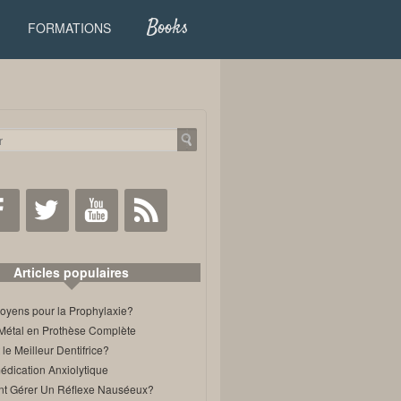
Books
FORMATIONS
Facebook
Twitter
Youtube
RSS
Articles populaires
oyens pour la Prophylaxie?
Métal en Prothèse Complète
 le Meilleur Dentifrice?
édication Anxiolytique
 Gérer Un Réflexe Nauséeux?