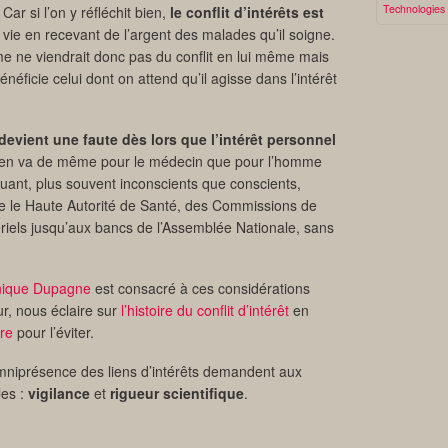
Technologies
ar si l’on y réfléchit bien,
le conflit d’intérêts est
ie en recevant de l’argent des malades qu’il soigne.
ème ne viendrait donc pas du conflit en lui même mais
énéficie celui dont on attend qu’il agisse dans l’intérêt
devient une faute dès lors que l’intérêt personnel
l en va de même pour le médecin que pour l’homme
oquant, plus souvent inconscients que conscients,
 de le Haute Autorité de Santé, des Commissions de
ériels jusqu’aux bancs de l’Assemblée Nationale, sans
nique Dupagne
est consacré à ces considérations
r, nous éclaire sur
l’histoire du conflit d’intérêt
en
re
pour l’éviter.
omniprésence des liens d’intérêts demandent aux
les :
vigilance
et
rigueur scientifique
.