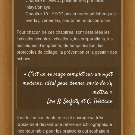
Chapitre 9 : RECC postérieures partielles :
inlays/onlays
Chapitre 10 : RECC postérieures périphériques :
overlay, veneerlay, couronne, endocouronne
Pour chacun de ces chapitres, sont détaillées les
indications/contre-indications, les préparations, les
techniques d’empreinte, de temporisation, les
protocoles de collage, la prévention et la gestion des
échecs…
« C’est un ouvrage complet sur un sujet
moderne, idéal pour donner envie de s’y
mettre. »
Drs R. Serfaty et C. Toledano
Il ne fait aucun doute que cet ouvrage va très
rapidement devenir une référence bibliographique
incontournable pour les praticiens qui souhaitent