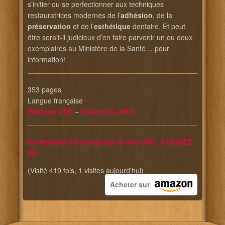
s’initier ou se perfectionner aux techniques
restauratrices modernes de l’
adhésion
, de la
préservation
et de l’
esthétique
dentaire. Et peut
être serait-il judicieux d’en faire parvenir un ou deux
exemplaires au Ministère de la Santé… pour
information!
353 pages
Langue française
Editions CDP
–
Collection JPIO
Commander l’ouvrage sur le site CdP : CLIQUEZ
ICI.
(Visité 419 fois, 1 visites aujourd'hui)
Acheter sur