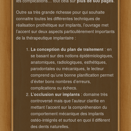
les complications… tout cela sur
plus de 600 pages
.
Outre sa très grande richesse pour qui souhaite
connaitre toutes les différentes techniques de
réalisation prothétique sur implants, l’ouvrage met
l’accent sur deux aspects particulièrement importants
de la thérapeutique implantaire :
La conception du plan de traitement
: en
se basant sur des notions épidémiologiques,
anatomiques, radiologiques, esthétiques,
parodontales ou mécaniques, le lecteur
comprend qu’une bonne planification permet
d’éviter bons nombres d’erreurs,
complications ou échecs.
L’occlusion sur implants
: domaine très
controversé mais que l’auteur clarifie en
mettant l’accent sur la compréhension du
comportement mécanique des implants
ostéo-intégrés et surtout en quoi il diffèrent
des dents naturelles.