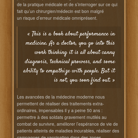
de la pratique médicale et de s’interroger sur ce qui
fait qu’un chirurgien/médecin est bon malgré
un risque d’erreur médicale omniprésent.
« This is a book about performance in
medicine. As a doctor, you go into this
work thinking it is all about canny
diagnosis, technical prowess, and some
ability to empathize with people. But it
is not, you soon find out. »
Les avancées de la médecine moderne nous
permettent de réaliser des traitements extra-
ordinaires, impensables il y a peine 50 ans :
permettre à des soldats gravement mutilés au
combat de survivre, améliorer l’espérance de vie de
patients atteints de maladies incurables, réaliser des
campagnes de vaccination dans des zones