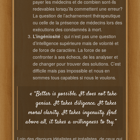
payer les médecins et de combien sont-ils
redevables lorsqu’ils commettent une erreur?
La question de l’acharnement thérapeutique
ou celle de la présence de médecins lors des
exécutions des condamnés à mort.
L’ingéniosité
: qui n’est pas une question
d’intelligence supérieure mais de volonté et
de force de caractère. La force de se
confronter à ses échecs, de les analyser et
de changer pour trouver des solutions. C’est
difficile mais pas impossible et nous en
sommes tous capables si nous le voulons.
« “Better is possible. It does not take
genius. It takes diligence. It takes
moral clarity. It takes ingenuity. And
above all, it takes a willingness to try.”
Loin des discours idéalistes et irréalistes de ceux qui