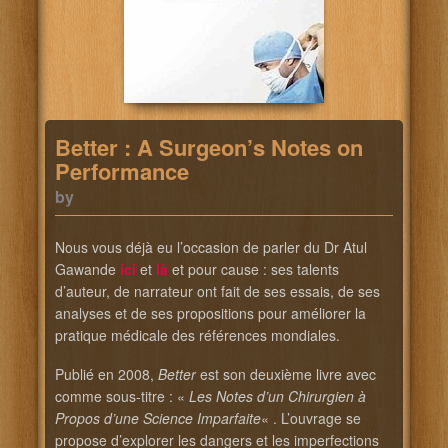
Better : A Surgeon’s Notes on
Performance
by
Nous vous déjà eu l’occasion de parler du Dr Atul
Gawande
ici
et
là
et pour cause : ses talents
d’auteur, de narrateur ont fait de ses essais, de ses
analyses et de ses propositions pour améliorer la
pratique médicale des références mondiales.
Publié en 2008,
Better
est son deuxième livre avec
comme sous-titre : «
Les Notes d’un Chirurgien à
Propos d’une Science Imparfaite
« . L’ouvrage se
propose d’explorer les dangers et les imperfections